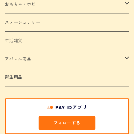
おもちゃ・ホビー
ぬいぐるみ
ステーショナリー
缶バッジ
生活雑貨
アクリル製品
アパレル商品
Tシャツ
衛生用品
バッグ
PAY IDアプリ
タオル
フォローする