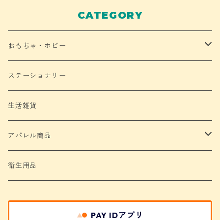
CATEGORY
おもちゃ・ホビー
ぬいぐるみ
ステーショナリー
缶バッジ
生活雑貨
アクリル製品
アパレル商品
Tシャツ
衛生用品
バッグ
PAY IDアプリ