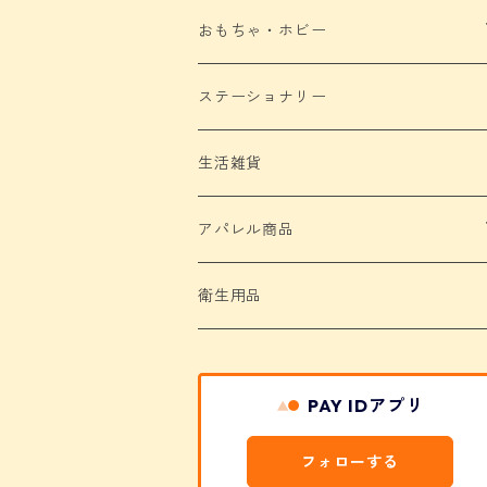
おもちゃ・ホビー
ぬいぐるみ
ステーショナリー
缶バッジ
生活雑貨
アクリル製品
アパレル商品
Tシャツ
衛生用品
バッグ
PAY IDアプリ
タオル
フォローする