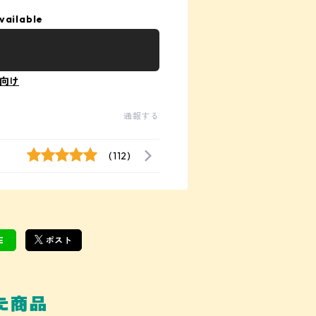
vailable
向け
通報する
(112)
E
ポスト
た商品