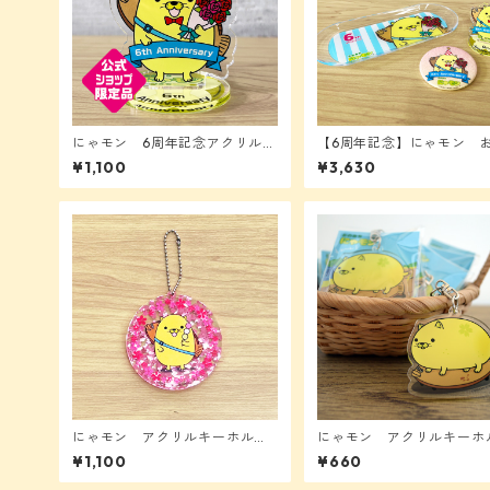
にゃモン 6周年記念アクリルス
【6周年記念】にゃモン 
タンド
とうセット
¥1,100
¥3,630
にゃモン アクリルキーホルダ
にゃモン アクリルキーホ
ー（お花見）
ー（おさんぽ）
¥1,100
¥660