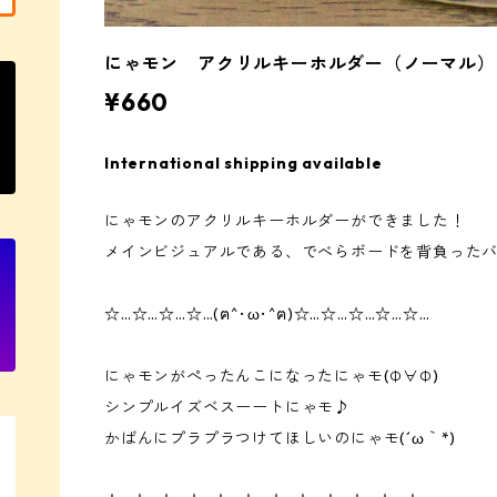
にゃモン アクリルキーホルダー（ノーマル）
¥660
International shipping available
にゃモンのアクリルキーホルダーができました！
メインビジュアルである、でべらボードを背負った
☆…☆…☆…☆…(ฅ^･ω･^ฅ)☆…☆…☆…☆…☆…
にゃモンがぺったんこになったにゃモ(Ф∀Ф)
シンプルイズベスーートにゃモ♪
かばんにプラプラつけてほしいのにゃモ(´ω｀*)