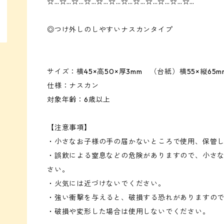
☆…☆…☆…☆…☆…☆…☆…☆…☆…☆…☆…☆…
◎つけ外しのしやすいナスカンタイプ
サイズ：横45×高50×厚3mm （台紙）横55×縦65m
仕様：ナスカン
対象年齢：6歳以上
【注意事項】
・小さなお子様の手の届かないところで使用、保管
・誤飲による窒息などの危険がありますので、小さ
さい。
・火気には近づけないでください。
・強い衝撃を与えると、破損する恐れがありますの
・破損や変形した場合は使用しないでください。