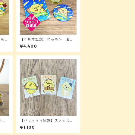
おめで
【４周年記念】にゃモン おめ
でとうセット
¥4,400
ルダ
【バリィママ家族】ステッカー
（小）セット2025
¥1,100